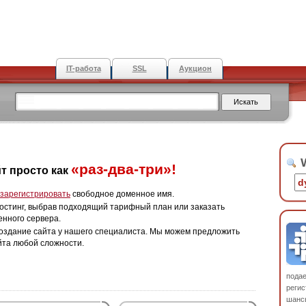
IT-работа
SSL
Аукцион
W
«раз-два-три»!
т просто как
зарегистрировать
свободное доменное имя.
остинг, выбрав подходящий тарифный план или заказать
енного сервера.
оздание сайта у нашего специалиста. Мы можем предложить
йта любой сложности.
пода
регис
шанс