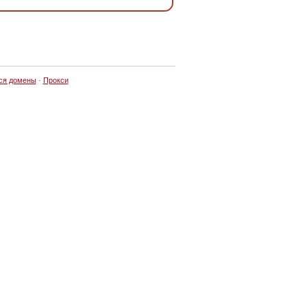
ся домены
·
Прокси