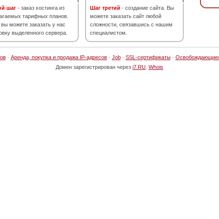
ой шаг
- заказ хостинга из
Шаг третий
- создание сайта. Вы
агаемых тарифных планов.
можете заказать сайт любой
 вы можете заказать у нас
сложности, связавшись с нашим
овку выделенного сервера.
специалистом.
ов
·
Аренда, покупка и продажа IP-адресов
·
Job
·
SSL-сертификаты
·
Освобождающие
Домен зарегистрирован через
i7.RU
.
Whois