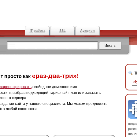
IT-работа
SSL
Аукцион
W
«раз-два-три»!
т просто как
зарегистрировать
свободное доменное имя.
остинг, выбрав подходящий тарифный план или заказать
енного сервера.
оздание сайта у нашего специалиста. Мы можем предложить
йта любой сложности.
пода
регис
шанс