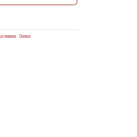
ся домены
·
Прокси