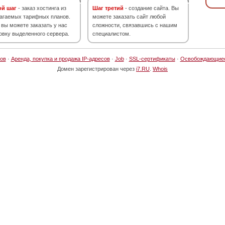
ой шаг
- заказ хостинга из
Шаг третий
- создание сайта. Вы
агаемых тарифных планов.
можете заказать сайт любой
 вы можете заказать у нас
сложности, связавшись с нашим
овку выделенного сервера.
специалистом.
ов
·
Аренда, покупка и продажа IP-адресов
·
Job
·
SSL-сертификаты
·
Освобождающие
Домен зарегистрирован через
i7.RU
.
Whois