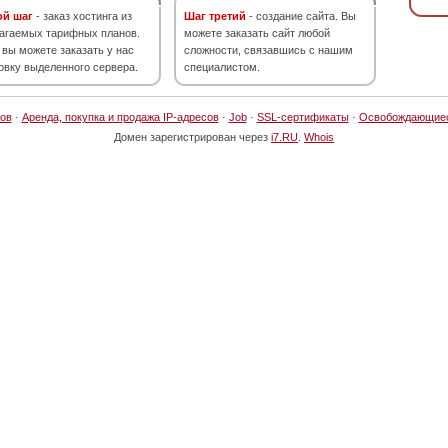
ой шаг
- заказ хостинга из
Шаг третий
- создание сайта. Вы
агаемых тарифных планов.
можете заказать сайт любой
 вы можете заказать у нас
сложности, связавшись с нашим
овку выделенного сервера.
специалистом.
ов
·
Аренда, покупка и продажа IP-адресов
·
Job
·
SSL-сертификаты
·
Освобождающие
Домен зарегистрирован через
i7.RU
.
Whois