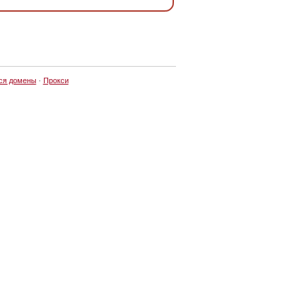
ся домены
·
Прокси