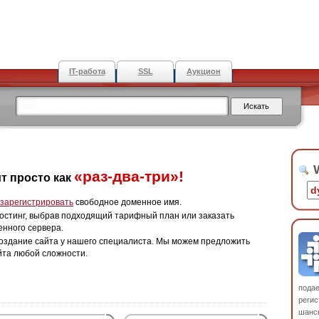
IT-работа
SSL
Аукцион
W
«раз-два-три»!
т просто как
зарегистрировать
свободное доменное имя.
остинг, выбрав подходящий тарифный план или заказать
енного сервера.
оздание сайта у нашего специалиста. Мы можем предложить
йта любой сложности.
пода
регис
шанс