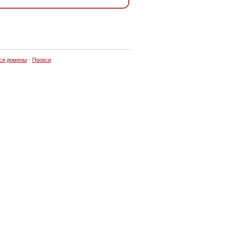
ся домены
·
Прокси