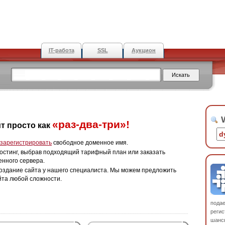
IT-работа
SSL
Аукцион
W
«раз-два-три»!
т просто как
зарегистрировать
свободное доменное имя.
остинг, выбрав подходящий тарифный план или заказать
енного сервера.
оздание сайта у нашего специалиста. Мы можем предложить
йта любой сложности.
пода
регис
шанс