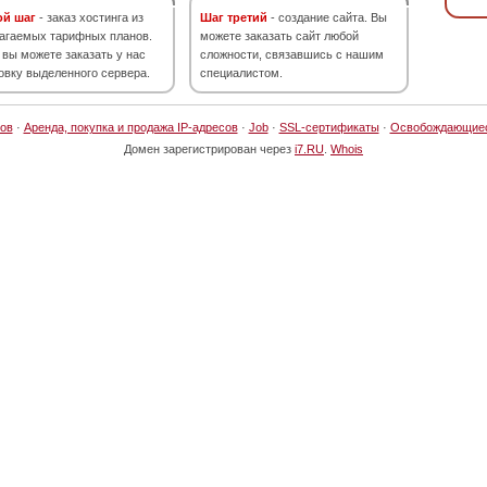
ой шаг
- заказ хостинга из
Шаг третий
- создание сайта. Вы
агаемых тарифных планов.
можете заказать сайт любой
 вы можете заказать у нас
сложности, связавшись с нашим
овку выделенного сервера.
специалистом.
ов
·
Аренда, покупка и продажа IP-адресов
·
Job
·
SSL-сертификаты
·
Освобождающие
Домен зарегистрирован через
i7.RU
.
Whois