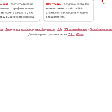
ой шаг
- заказ хостинга из
Шаг третий
- создание сайта. Вы
агаемых тарифных планов.
можете заказать сайт любой
 вы можете заказать у нас
сложности, связавшись с нашим
овку выделенного сервера.
специалистом.
ов
·
Аренда, покупка и продажа IP-адресов
·
Job
·
SSL-сертификаты
·
Освобождающие
Домен зарегистрирован через
i7.RU
.
Whois