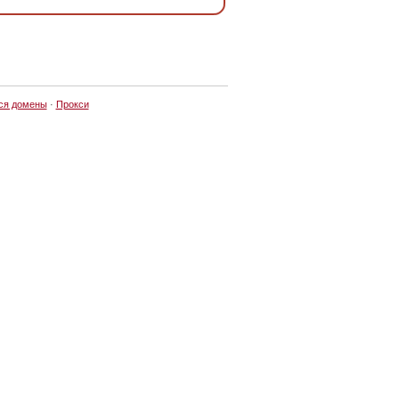
ся домены
·
Прокси