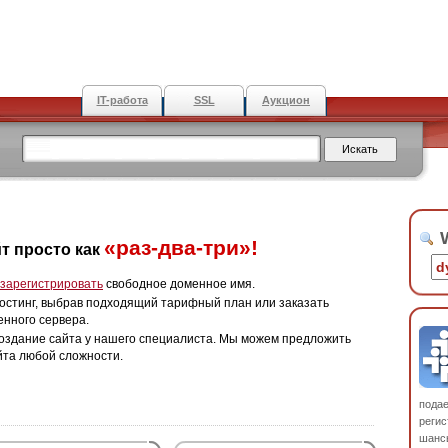
IT-работа
SSL
Аукцион
W
«раз-два-три»!
т просто как
зарегистрировать
свободное доменное имя.
остинг, выбрав подходящий тарифный план или заказать
енного сервера.
оздание сайта у нашего специалиста. Мы можем предложить
йта любой сложности.
пода
регис
шанс