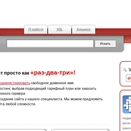
IT-работа
SSL
Аукцион
W
«раз-два-три»!
т просто как
зарегистрировать
свободное доменное имя.
остинг, выбрав подходящий тарифный план или заказать
енного сервера.
оздание сайта у нашего специалиста. Мы можем предложить
йта любой сложности.
пода
регис
шанс