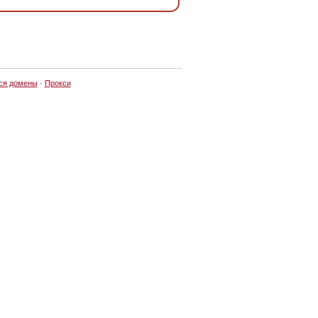
ся домены
·
Прокси