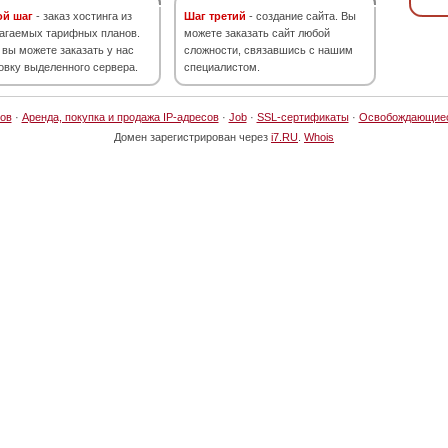
ой шаг
- заказ хостинга из
Шаг третий
- создание сайта. Вы
агаемых тарифных планов.
можете заказать сайт любой
 вы можете заказать у нас
сложности, связавшись с нашим
овку выделенного сервера.
специалистом.
ов
·
Аренда, покупка и продажа IP-адресов
·
Job
·
SSL-сертификаты
·
Освобождающие
Домен зарегистрирован через
i7.RU
.
Whois