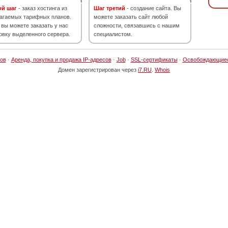
ой шаг
- заказ хостинга из
Шаг третий
- создание сайта. Вы
агаемых тарифных планов.
можете заказать сайт любой
 вы можете заказать у нас
сложности, связавшись с нашим
овку выделенного сервера.
специалистом.
ов
·
Аренда, покупка и продажа IP-адресов
·
Job
·
SSL-сертификаты
·
Освобождающие
Домен зарегистрирован через
i7.RU
.
Whois