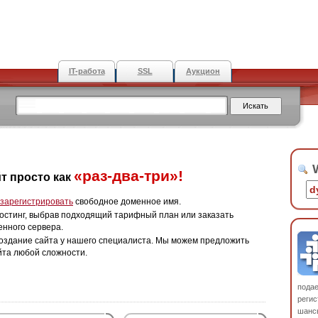
IT-работа
SSL
Аукцион
W
«раз-два-три»!
т просто как
зарегистрировать
свободное доменное имя.
остинг, выбрав подходящий тарифный план или заказать
енного сервера.
оздание сайта у нашего специалиста. Мы можем предложить
йта любой сложности.
пода
регис
шанс