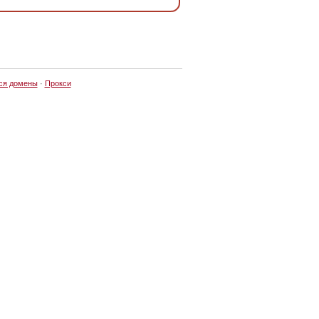
ся домены
·
Прокси