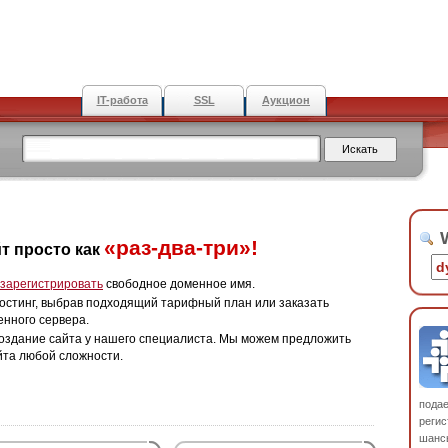
IT-работа
SSL
Аукцион
W
«раз-два-три»!
т просто как
зарегистрировать
свободное доменное имя.
остинг, выбрав подходящий тарифный план или заказать
енного сервера.
оздание сайта у нашего специалиста. Мы можем предложить
йта любой сложности.
пода
регис
шанс