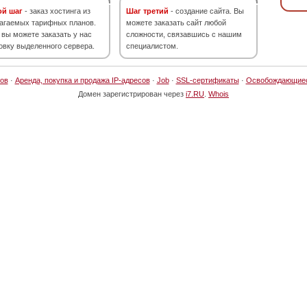
ой шаг
- заказ хостинга из
Шаг третий
- создание сайта. Вы
агаемых тарифных планов.
можете заказать сайт любой
 вы можете заказать у нас
сложности, связавшись с нашим
овку выделенного сервера.
специалистом.
ов
·
Аренда, покупка и продажа IP-адресов
·
Job
·
SSL-сертификаты
·
Освобождающие
Домен зарегистрирован через
i7.RU
.
Whois