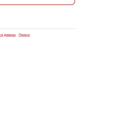
ся домены
·
Прокси