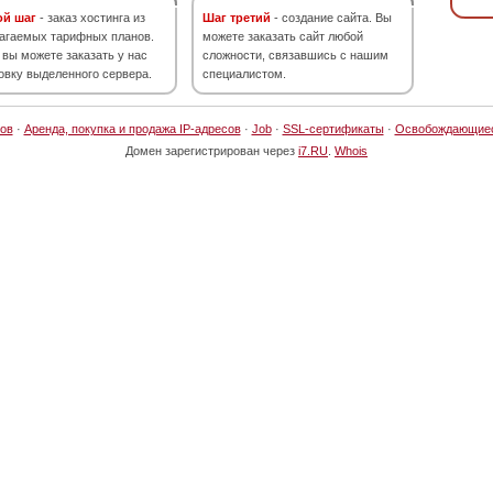
ой шаг
- заказ хостинга из
Шаг третий
- создание сайта. Вы
агаемых тарифных планов.
можете заказать сайт любой
 вы можете заказать у нас
сложности, связавшись с нашим
овку выделенного сервера.
специалистом.
ов
·
Аренда, покупка и продажа IP-адресов
·
Job
·
SSL-сертификаты
·
Освобождающие
Домен зарегистрирован через
i7.RU
.
Whois