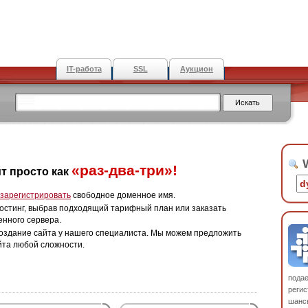
IT-работа
SSL
Аукцион
W
«раз-два-три»!
т просто как
зарегистрировать
свободное доменное имя.
остинг, выбрав подходящий тарифный план или заказать
енного сервера.
оздание сайта у нашего специалиста. Мы можем предложить
йта любой сложности.
пода
регис
шанс