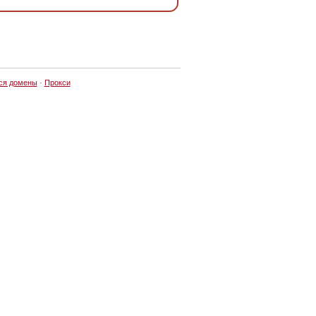
ся домены
·
Прокси