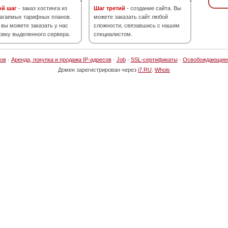
ой шаг
- заказ хостинга из
Шаг третий
- создание сайта. Вы
агаемых тарифных планов.
можете заказать сайт любой
 вы можете заказать у нас
сложности, связавшись с нашим
овку выделенного сервера.
специалистом.
ов
·
Аренда, покупка и продажа IP-адресов
·
Job
·
SSL-сертификаты
·
Освобождающие
Домен зарегистрирован через
i7.RU
.
Whois