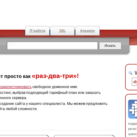
IT-работа
SSL
Аукцион
W
«раз-два-три»!
т просто как
зарегистрировать
свободное доменное имя.
остинг, выбрав подходящий тарифный план или заказать
енного сервера.
оздание сайта у нашего специалиста. Мы можем предложить
йта любой сложности.
пода
регис
шанс