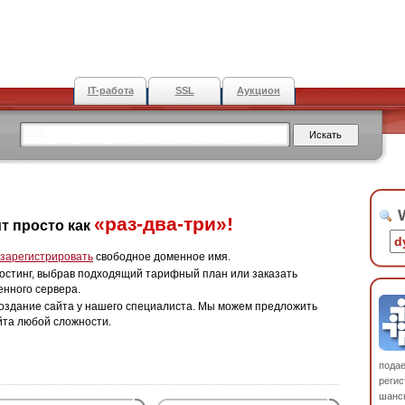
IT-работа
SSL
Аукцион
W
«раз-два-три»!
т просто как
зарегистрировать
свободное доменное имя.
остинг, выбрав подходящий тарифный план или заказать
енного сервера.
оздание сайта у нашего специалиста. Мы можем предложить
йта любой сложности.
пода
регис
шанс