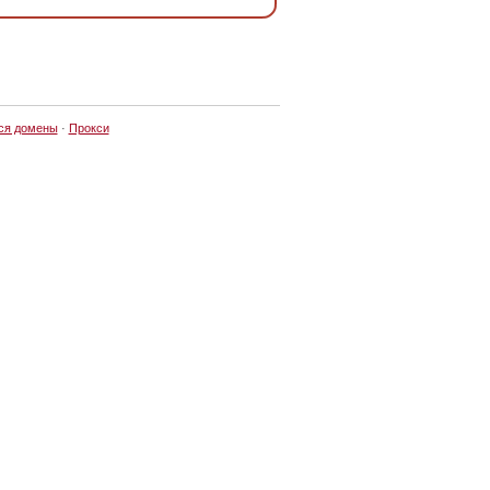
ся домены
·
Прокси