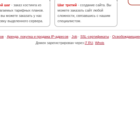
ой шаг
- заказ хостинга из
Шаг третий
- создание сайта. Вы
агаемых тарифных планов.
можете заказать сайт любой
 вы можете заказать у нас
сложности, связавшись с нашим
овку выделенного сервера.
специалистом.
ов
·
Аренда, покупка и продажа IP-адресов
·
Job
·
SSL-сертификаты
·
Освобождающие
Домен зарегистрирован через
i7.RU
.
Whois