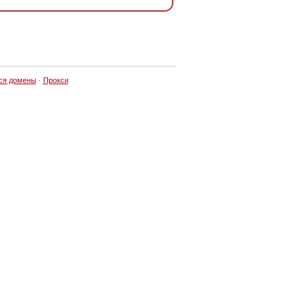
ся домены
·
Прокси