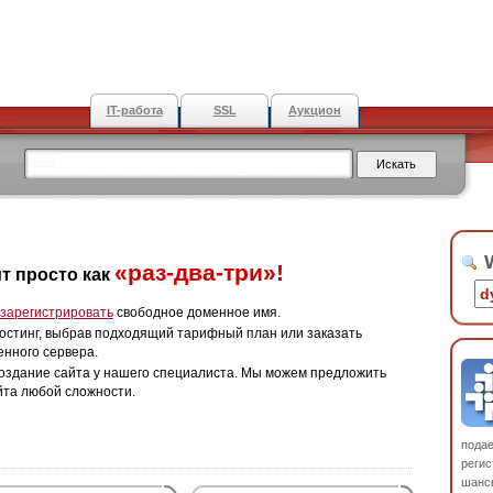
IT-работа
SSL
Аукцион
W
«раз-два-три»!
т просто как
зарегистрировать
свободное доменное имя.
остинг, выбрав подходящий тарифный план или заказать
енного сервера.
оздание сайта у нашего специалиста. Мы можем предложить
йта любой сложности.
пода
регис
шанс