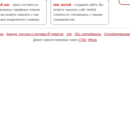
ой шаг
- заказ хостинга из
Шаг третий
- создание сайта. Вы
агаемых тарифных планов.
можете заказать сайт любой
 вы можете заказать у нас
сложности, связавшись с нашим
овку выделенного сервера.
специалистом.
ов
·
Аренда, покупка и продажа IP-адресов
·
Job
·
SSL-сертификаты
·
Освобождающие
Домен зарегистрирован через
i7.RU
.
Whois