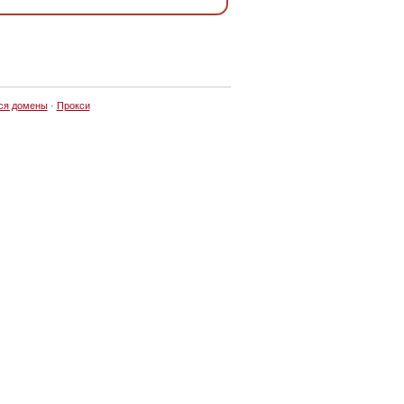
ся домены
·
Прокси