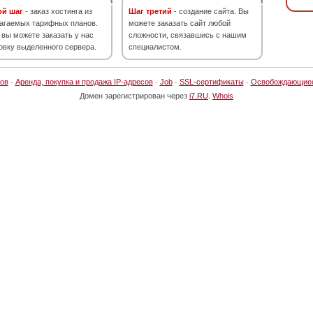
ой шаг
- заказ хостинга из
Шаг третий
- создание сайта. Вы
агаемых тарифных планов.
можете заказать сайт любой
 вы можете заказать у нас
сложности, связавшись с нашим
овку выделенного сервера.
специалистом.
ов
·
Аренда, покупка и продажа IP-адресов
·
Job
·
SSL-сертификаты
·
Освобождающие
Домен зарегистрирован через
i7.RU
.
Whois