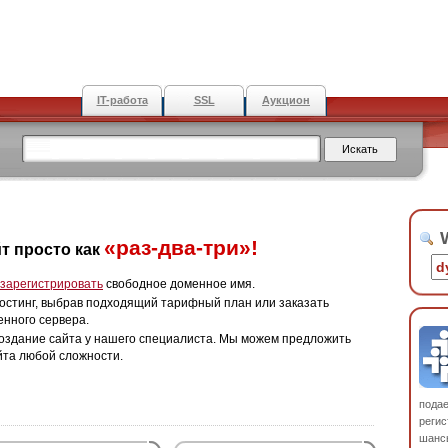
IT-работа
SSL
Аукцион
W
«раз-два-три»!
т просто как
зарегистрировать
свободное доменное имя.
остинг, выбрав подходящий тарифный план или заказать
енного сервера.
оздание сайта у нашего специалиста. Мы можем предложить
йта любой сложности.
пода
регис
шанс