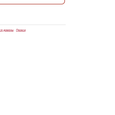
ся домены
·
Прокси