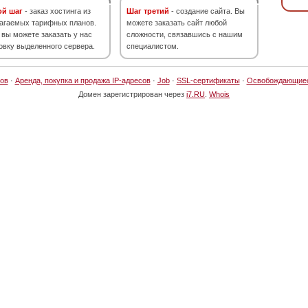
ой шаг
- заказ хостинга из
Шаг третий
- создание сайта. Вы
агаемых тарифных планов.
можете заказать сайт любой
 вы можете заказать у нас
сложности, связавшись с нашим
овку выделенного сервера.
специалистом.
ов
·
Аренда, покупка и продажа IP-адресов
·
Job
·
SSL-сертификаты
·
Освобождающие
Домен зарегистрирован через
i7.RU
.
Whois