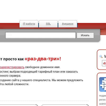
IT-работа
SSL
Аукцион
W
«раз-два-три»!
т просто как
зарегистрировать
свободное доменное имя.
остинг, выбрав подходящий тарифный план или заказать
енного сервера.
оздание сайта у нашего специалиста. Мы можем предложить
йта любой сложности.
пода
регис
шанс