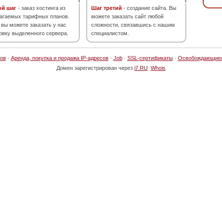
ой шаг
- заказ хостинга из
Шаг третий
- создание сайта. Вы
агаемых тарифных планов.
можете заказать сайт любой
 вы можете заказать у нас
сложности, связавшись с нашим
овку выделенного сервера.
специалистом.
ов
·
Аренда, покупка и продажа IP-адресов
·
Job
·
SSL-сертификаты
·
Освобождающие
Домен зарегистрирован через
i7.RU
.
Whois