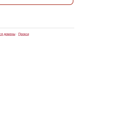
ся домены
·
Прокси