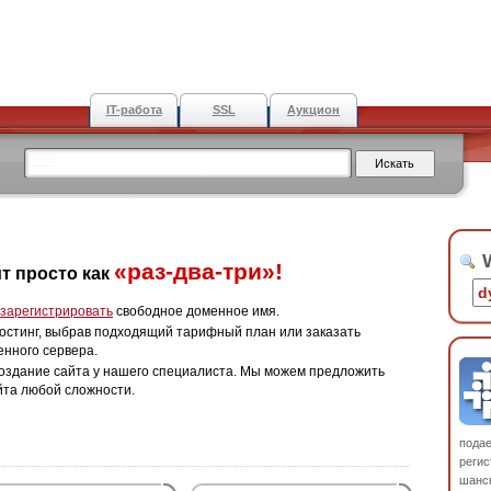
IT-работа
SSL
Аукцион
W
«раз-два-три»!
т просто как
зарегистрировать
свободное доменное имя.
остинг, выбрав подходящий тарифный план или заказать
енного сервера.
оздание сайта у нашего специалиста. Мы можем предложить
йта любой сложности.
пода
регис
шанс