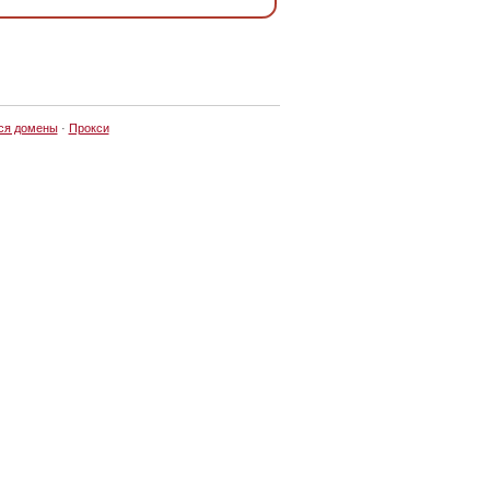
ся домены
·
Прокси