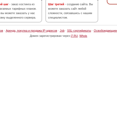
ой шаг
- заказ хостинга из
Шаг третий
- создание сайта. Вы
агаемых тарифных планов.
можете заказать сайт любой
 вы можете заказать у нас
сложности, связавшись с нашим
овку выделенного сервера.
специалистом.
ов
·
Аренда, покупка и продажа IP-адресов
·
Job
·
SSL-сертификаты
·
Освобождающие
Домен зарегистрирован через
i7.RU
.
Whois