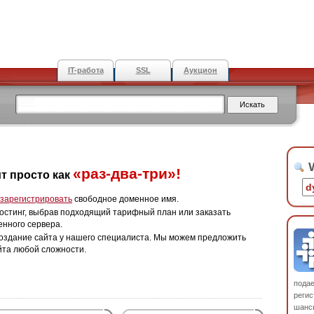
IT-работа
SSL
Аукцион
W
«раз-два-три»!
т просто как
зарегистрировать
свободное доменное имя.
остинг, выбрав подходящий тарифный план или заказать
енного сервера.
оздание сайта у нашего специалиста. Мы можем предложить
йта любой сложности.
пода
регис
шанс