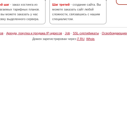
ой шаг
- заказ хостинга из
Шаг третий
- создание сайта. Вы
агаемых тарифных планов.
можете заказать сайт любой
 вы можете заказать у нас
сложности, связавшись с нашим
овку выделенного сервера.
специалистом.
ов
·
Аренда, покупка и продажа IP-адресов
·
Job
·
SSL-сертификаты
·
Освобождающие
Домен зарегистрирован через
i7.RU
.
Whois