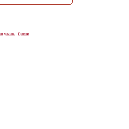
ся домены
·
Прокси