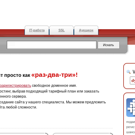
IT-работа
SSL
Аукцион
W
«раз-два-три»!
т просто как
зарегистрировать
свободное доменное имя.
остинг, выбрав подходящий тарифный план или заказать
енного сервера.
оздание сайта у нашего специалиста. Мы можем предложить
йта любой сложности.
пода
регис
шанс