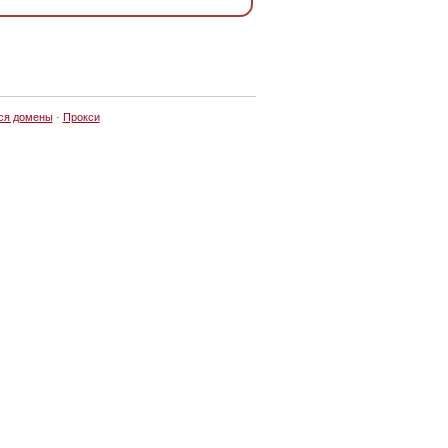
ся домены
·
Прокси