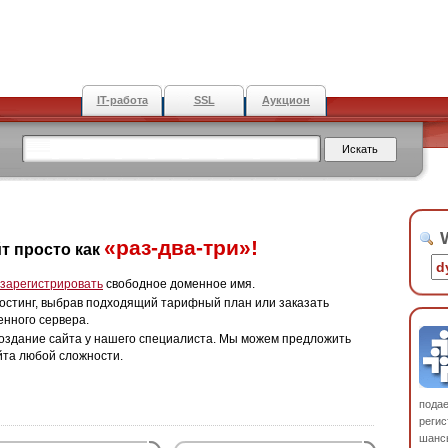
IT-работа
SSL
Аукцион
W
«раз-два-три»!
т просто как
зарегистрировать
свободное доменное имя.
остинг, выбрав подходящий тарифный план или заказать
енного сервера.
оздание сайта у нашего специалиста. Мы можем предложить
йта любой сложности.
пода
регис
шанс