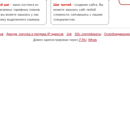
ой шаг
- заказ хостинга из
Шаг третий
- создание сайта. Вы
агаемых тарифных планов.
можете заказать сайт любой
 вы можете заказать у нас
сложности, связавшись с нашим
овку выделенного сервера.
специалистом.
ов
·
Аренда, покупка и продажа IP-адресов
·
Job
·
SSL-сертификаты
·
Освобождающие
Домен зарегистрирован через
i7.RU
.
Whois