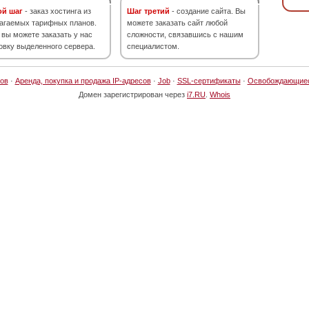
ой шаг
- заказ хостинга из
Шаг третий
- создание сайта. Вы
агаемых тарифных планов.
можете заказать сайт любой
 вы можете заказать у нас
сложности, связавшись с нашим
овку выделенного сервера.
специалистом.
ов
·
Аренда, покупка и продажа IP-адресов
·
Job
·
SSL-сертификаты
·
Освобождающие
Домен зарегистрирован через
i7.RU
.
Whois