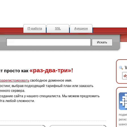
IT-работа
SSL
Аукцион
W
«раз-два-три»!
т просто как
зарегистрировать
свободное доменное имя.
остинг, выбрав подходящий тарифный план или заказать
енного сервера.
оздание сайта у нашего специалиста. Мы можем предложить
йта любой сложности.
пода
регис
шанс