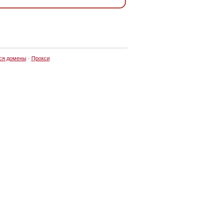
ся домены
·
Прокси