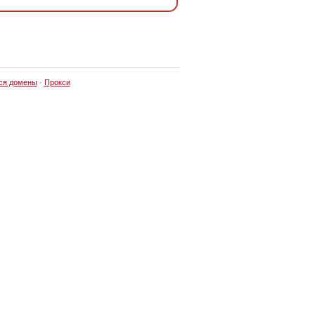
ся домены
·
Прокси