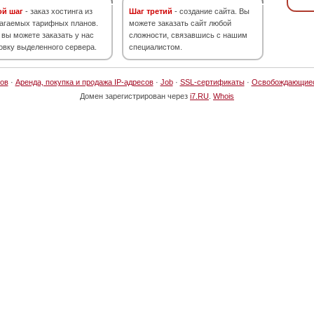
ой шаг
- заказ хостинга из
Шаг третий
- создание сайта. Вы
агаемых тарифных планов.
можете заказать сайт любой
 вы можете заказать у нас
сложности, связавшись с нашим
овку выделенного сервера.
специалистом.
ов
·
Аренда, покупка и продажа IP-адресов
·
Job
·
SSL-сертификаты
·
Освобождающие
Домен зарегистрирован через
i7.RU
.
Whois