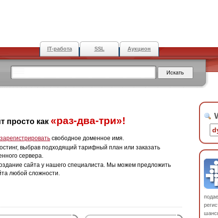
IT-работа
SSL
Аукцион
W
«раз-два-три»!
т просто как
зарегистрировать
свободное доменное имя.
остинг, выбрав подходящий тарифный план или заказать
енного сервера.
оздание сайта у нашего специалиста. Мы можем предложить
йта любой сложности.
пода
регис
шанс